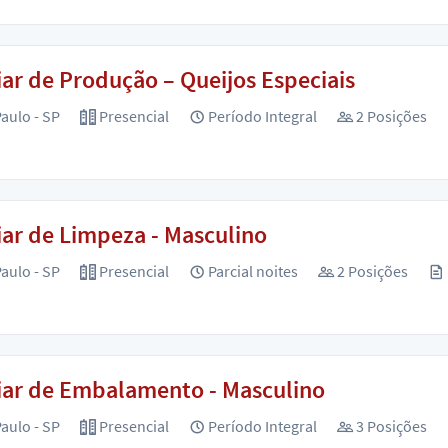
iar de Produção – Queijos Especiais
aulo - SP
Presencial
Período Integral
2 Posições
iar de Limpeza - Masculino
aulo - SP
Presencial
Parcial noites
2 Posições
iar de Embalamento - Masculino
aulo - SP
Presencial
Período Integral
3 Posições