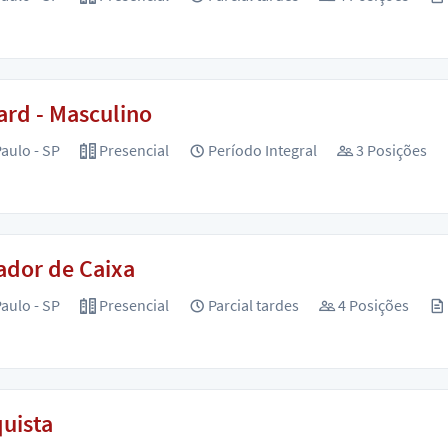
rd - Masculino
aulo - SP
Presencial
Período Integral
3 Posições
ador de Caixa
aulo - SP
Presencial
Parcial tardes
4 Posições
uista