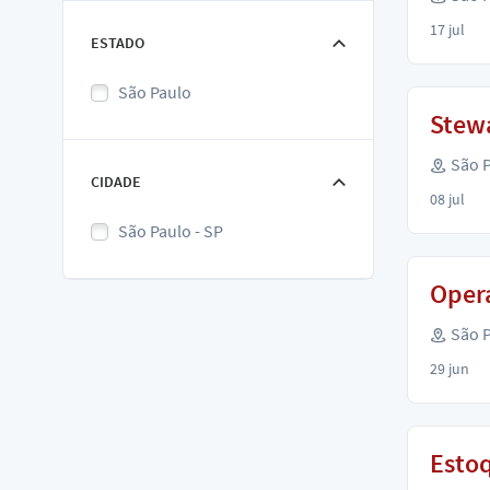
17 jul
ESTADO
São Paulo
Stewa
São P
CIDADE
08 jul
São Paulo - SP
Oper
São P
29 jun
Estoq