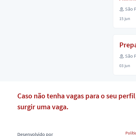
São P
15 jun
Prep
São P
03 jun
Caso não tenha vagas para o seu perfi
surgir uma vaga.
Políti
Desenvolvido por