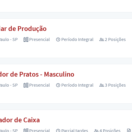
iar de Produção
aulo - SP
Presencial
Período Integral
2 Posições
or de Pratos - Masculino
aulo - SP
Presencial
Período Integral
3 Posições
ador de Caixa
aulo - SP
Presencial
Parcial tardes
4 Posições