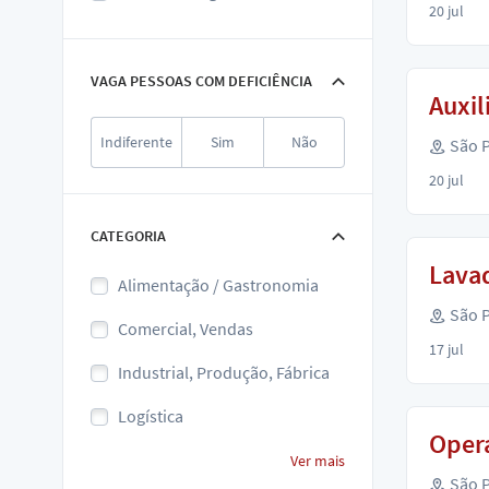
20 jul
VAGA PESSOAS COM DEFICIÊNCIA
Auxil
Indiferente
Sim
Não
São P
20 jul
CATEGORIA
Lavad
Alimentação / Gastronomia
São P
Comercial, Vendas
17 jul
Industrial, Produção, Fábrica
Logística
Oper
Ver mais
São P