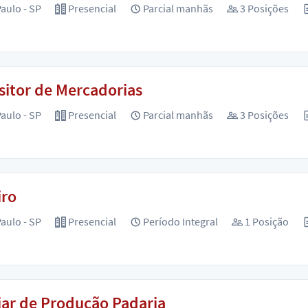
aulo - SP
Presencial
Parcial manhãs
3 Posições
itor de Mercadorias
aulo - SP
Presencial
Parcial manhãs
3 Posições
iro
aulo - SP
Presencial
Período Integral
1 Posição
iar de Produção Padaria