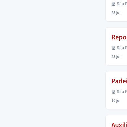
São P
23 jun
Repos
São P
23 jun
Pade
São P
16 jun
Auxil