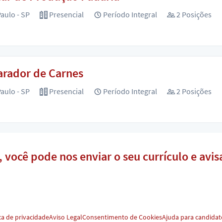
aulo - SP
Presencial
Período Integral
2 Posições
arador de Carnes
aulo - SP
Presencial
Período Integral
2 Posições
l, você pode nos enviar o seu currículo e av
ca de privacidade
Aviso Legal
Consentimento de Cookies
Ajuda para candidat