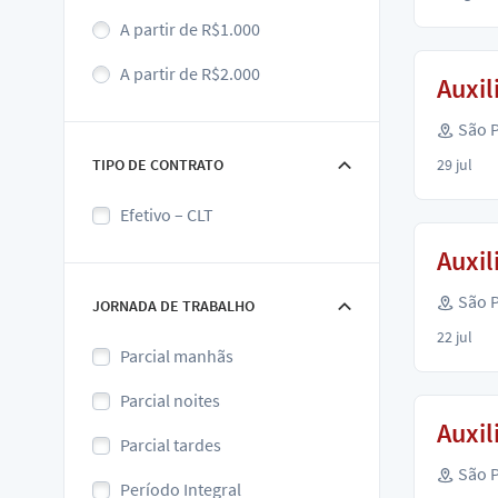
A partir de R$1.000
A partir de R$2.000
Auxil
São P
TIPO DE CONTRATO
29 jul
Efetivo – CLT
Auxil
São P
JORNADA DE TRABALHO
22 jul
Parcial manhãs
Parcial noites
Auxil
Parcial tardes
São P
Período Integral