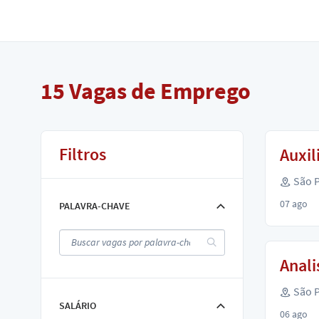
15
Vagas de Emprego
Filtros
Auxil
São P
07 ago
PALAVRA-CHAVE
Anali
São P
SALÁRIO
06 ago